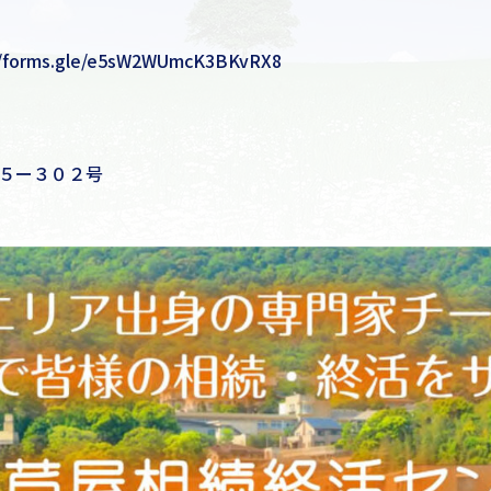
//forms.gle/e5sW2WUmcK3BKvRX8
２５ー３０２号