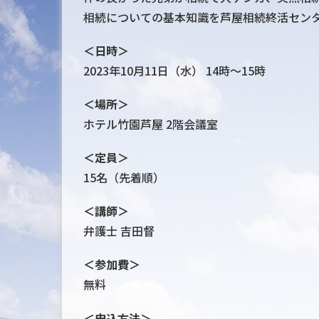
相続についての基本知識を芦屋相続終活セン
＜日時＞
2023年10月11日（水） 14時～15時
＜場所＞
ホテル竹園芦屋 2階会議室
＜定員＞
15名（先着順）
＜講師＞
弁護士 吉田督
＜参加費＞
無料
＜申込方法＞