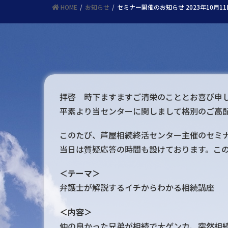
HOME
お知らせ
セミナー開催のお知らせ 2023年10月
拝啓 時下ますますご清栄のこととお喜び申
平素より当センターに関しまして格別のご高
このたび、芦屋相続終活センター主催のセミ
当日は質疑応答の時間も設けております。こ
＜テーマ＞
弁護士が解説するイチからわかる相続講座
＜内容＞
仲の良かった兄弟が相続で大ゲンカ、突然相